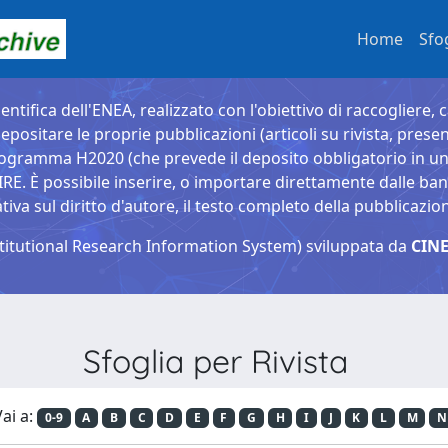
Home
Sfo
entifica dell'ENEA, realizzato con l'obiettivo di raccogliere, 
epositare le proprie pubblicazioni (articoli su rivista, presen
ogramma H2020 (che prevede il deposito obbligatorio in un 
È possibile inserire, o importare direttamente dalle banche
a sul diritto d'autore, il testo completo della pubblicazio
titutional Research Information System) sviluppata da
CINE
Sfoglia per Rivista
ai a:
0-9
A
B
C
D
E
F
G
H
I
J
K
L
M
N