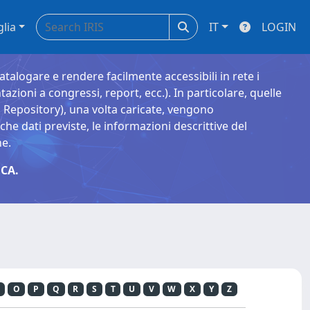
glia
IT
LOGIN
catalogare e rendere facilmente accessibili in rete i
tazioni a congressi, report, ecc.). In particolare, quelle
Repository), una volta caricate, vengono
 dati previste, le informazioni descrittive del
ne.
CA.
O
P
Q
R
S
T
U
V
W
X
Y
Z