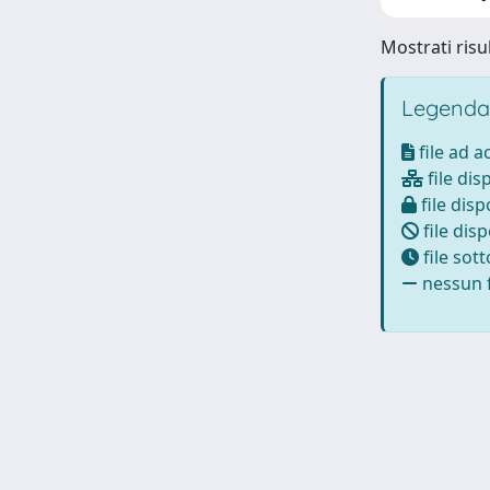
Mostrati risul
Legenda
file ad 
file dis
file disp
file disp
file sot
nessun f