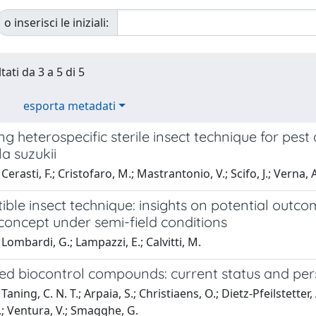
o inserisci le iniziali:
tati da 3 a 5 di 5
esporta metadati
g heterospecific sterile insect technique for pest 
a suzukii
erasti, F.; Cristofaro, M.; Mastrantonio, V.; Scifo, J.; Verna, A
ble insect technique: insights on potential outc
concept under semi-field conditions
Lombardi, G.; Lampazzi, E.; Calvitti, M.
d biocontrol compounds: current status and pers
aning, C. N. T.; Arpaia, S.; Christiaens, O.; Dietz-Pfeilstetter,
J.; Ventura, V.; Smagghe, G.