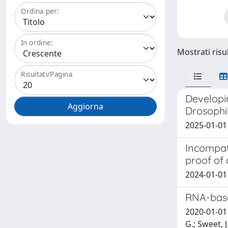
Ordina per:
In ordine:
Mostrati risul
Risultati/Pagina
Developin
Drosophil
2025-01-01 C
Incompati
proof of 
2024-01-01 
RNA-base
2020-01-01 T
G.; Sweet, 