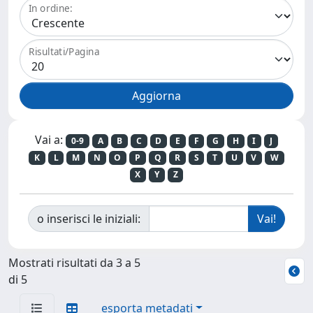
In ordine:
Risultati/Pagina
Vai a:
0-9
A
B
C
D
E
F
G
H
I
J
K
L
M
N
O
P
Q
R
S
T
U
V
W
X
Y
Z
o inserisci le iniziali:
Mostrati risultati da 3 a 5
di 5
esporta metadati