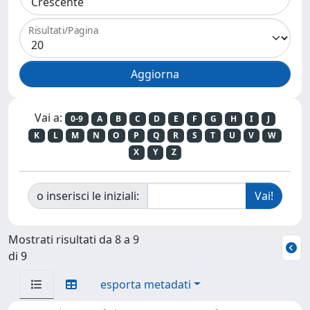
Risultati/Pagina
Vai a:
0-9
A
B
C
D
E
F
G
H
I
J
K
L
M
N
O
P
Q
R
S
T
U
V
W
X
Y
Z
o inserisci le iniziali:
Mostrati risultati da 8 a 9
di 9
esporta metadati