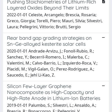
Pushing Stoichiometries of Lithium-Rich
Layered Oxides Beyond Their Limits
2022-01-01 Celeste, Arcangelo; Brescia, Rosaria;
Greco, Giorgia; Torelli, Piero; Mauri, Silvia; Silvestri,
Laura; Pellegrini, Vittorio; Brutti, Sergio
Rear band gap grading strategies on
Sn−Ge-alloyed kesterite solar cells
2020-01-01 Andrade-Arvizu, J.; Fonoll-Rubio, R.;
Sanchez, Y.; Becerril-Romero, I.; Malerba, C.;
Valentini, M.; Calvo-Barrio, L.; Izquierdo-Roca, V.;
Placidi, M.; Vigil-Galan, O.; Perez-Rodriguez, A.;
Saucedo, E.; Jehl Li-Kao, Z.
Silicon Few-Layer Graphene
Nanocomposite as High-Capacity and
High-Rate Anode in Lithium-Ion Batteries
2019-01-01 Palumbo, S.; Silvestri, L.; Ansaldo, A.;
Brescia, R.; Bonaccorso, F.; Pellegrini, V.