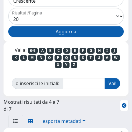
Risultati/Pagina
Vai a:
0-9
A
B
C
D
E
F
G
H
I
J
K
L
M
N
O
P
Q
R
S
T
U
V
W
X
Y
Z
o inserisci le iniziali:
Mostrati risultati da 4 a 7
di 7
esporta metadati