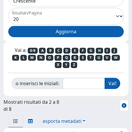
Risultati/Pagina
Vai a:
0-9
A
B
C
D
E
F
G
H
I
J
K
L
M
N
O
P
Q
R
S
T
U
V
W
X
Y
Z
o inserisci le iniziali:
Mostrati risultati da 2 a 8
di 8
esporta metadati