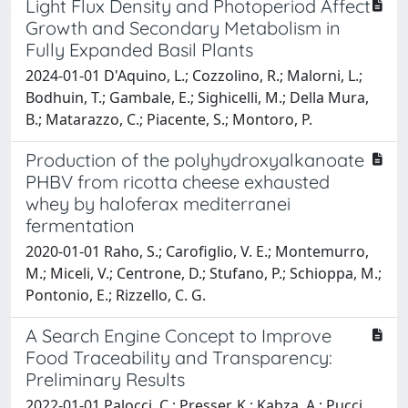
Light Flux Density and Photoperiod Affect
Growth and Secondary Metabolism in
Fully Expanded Basil Plants
2024-01-01 D'Aquino, L.; Cozzolino, R.; Malorni, L.;
Bodhuin, T.; Gambale, E.; Sighicelli, M.; Della Mura,
B.; Matarazzo, C.; Piacente, S.; Montoro, P.
Production of the polyhydroxyalkanoate
PHBV from ricotta cheese exhausted
whey by haloferax mediterranei
fermentation
2020-01-01 Raho, S.; Carofiglio, V. E.; Montemurro,
M.; Miceli, V.; Centrone, D.; Stufano, P.; Schioppa, M.;
Pontonio, E.; Rizzello, C. G.
A Search Engine Concept to Improve
Food Traceability and Transparency:
Preliminary Results
2022-01-01 Palocci, C.; Presser, K.; Kabza, A.; Pucci,