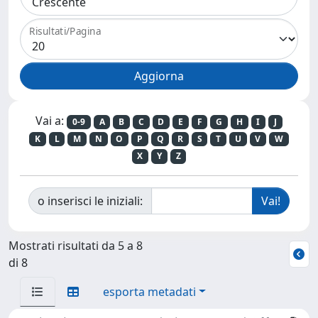
Risultati/Pagina
Vai a:
0-9
A
B
C
D
E
F
G
H
I
J
K
L
M
N
O
P
Q
R
S
T
U
V
W
X
Y
Z
o inserisci le iniziali:
Mostrati risultati da 5 a 8
di 8
esporta metadati