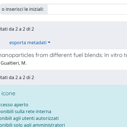
o inserisci le iniziali:
tati da 2 a 2 di 2
esporta metadati
anoparticles from different fuel blends: In vitro 
Gualtieri, M.
tati da 2 a 2 di 2
 icone
accesso aperto
ponibili sulla rete interna
onibili agli utenti autorizzati
onibili solo agli amministratori