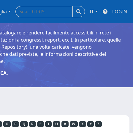
glia
IT
LOGIN
catalogare e rendere facilmente accessibili in rete i
tazioni a congressi, report, ecc.). In particolare, quelle
Repository), una volta caricate, vengono
 dati previste, le informazioni descrittive del
ne.
CA.
O
P
Q
R
S
T
U
V
W
X
Y
Z