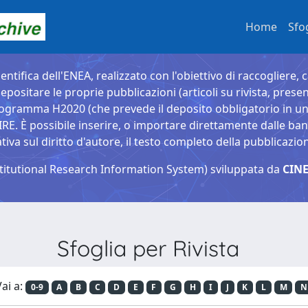
Home
Sfo
entifica dell'ENEA, realizzato con l'obiettivo di raccogliere, 
epositare le proprie pubblicazioni (articoli su rivista, presen
ogramma H2020 (che prevede il deposito obbligatorio in un 
È possibile inserire, o importare direttamente dalle banche
a sul diritto d'autore, il testo completo della pubblicazio
titutional Research Information System) sviluppata da
CINE
Sfoglia per Rivista
ai a:
0-9
A
B
C
D
E
F
G
H
I
J
K
L
M
N