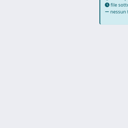
file sot
nessun f