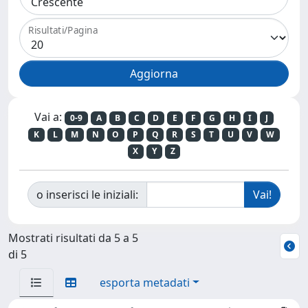
Risultati/Pagina
Vai a:
0-9
A
B
C
D
E
F
G
H
I
J
K
L
M
N
O
P
Q
R
S
T
U
V
W
X
Y
Z
o inserisci le iniziali:
Mostrati risultati da 5 a 5
di 5
esporta metadati