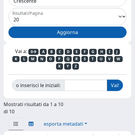
Risultati/Pagina
Vai a:
0-9
A
B
C
D
E
F
G
H
I
J
K
L
M
N
O
P
Q
R
S
T
U
V
W
X
Y
Z
o inserisci le iniziali:
Mostrati risultati da 1 a 10
di 10
esporta metadati