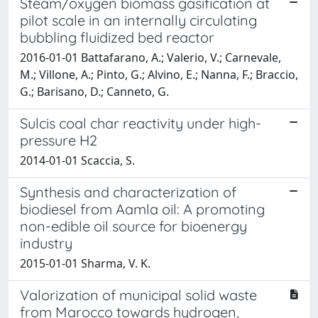
Steam/oxygen biomass gasification at
pilot scale in an internally circulating
bubbling fluidized bed reactor
2016-01-01 Battafarano, A.; Valerio, V.; Carnevale,
M.; Villone, A.; Pinto, G.; Alvino, E.; Nanna, F.; Braccio,
G.; Barisano, D.; Canneto, G.
Sulcis coal char reactivity under high-
pressure H2
2014-01-01 Scaccia, S.
Synthesis and characterization of
biodiesel from Aamla oil: A promoting
non-edible oil source for bioenergy
industry
2015-01-01 Sharma, V. K.
Valorization of municipal solid waste
from Marocco towards hydrogen,