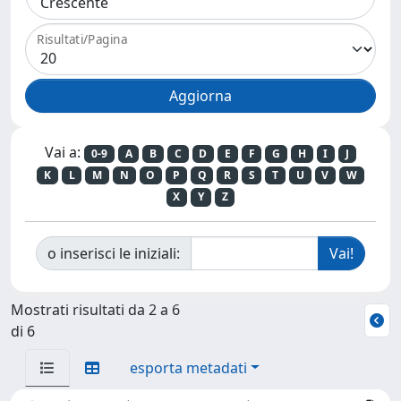
Risultati/Pagina
Vai a:
0-9
A
B
C
D
E
F
G
H
I
J
K
L
M
N
O
P
Q
R
S
T
U
V
W
X
Y
Z
o inserisci le iniziali:
Mostrati risultati da 2 a 6
di 6
esporta metadati