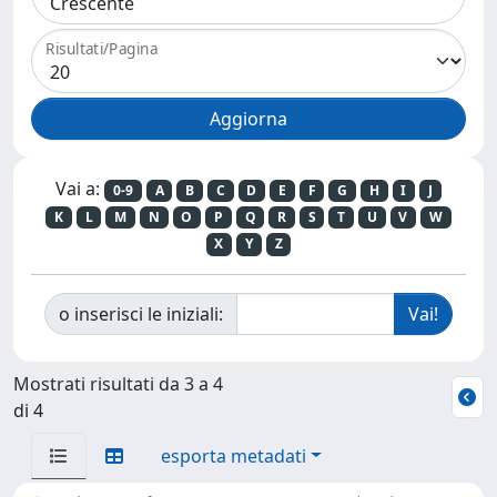
Risultati/Pagina
Vai a:
0-9
A
B
C
D
E
F
G
H
I
J
K
L
M
N
O
P
Q
R
S
T
U
V
W
X
Y
Z
o inserisci le iniziali:
Mostrati risultati da 3 a 4
di 4
esporta metadati