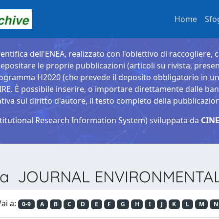
Home
Sfo
entifica dell'ENEA, realizzato con l'obiettivo di raccogliere, 
epositare le proprie pubblicazioni (articoli su rivista, presen
ogramma H2020 (che prevede il deposito obbligatorio in un 
È possibile inserire, o importare direttamente dalle banche
a sul diritto d'autore, il testo completo della pubblicazio
titutional Research Information System) sviluppata da
CINE
vista JOURNAL ENVIRONMENTA
ai a:
0-9
A
B
C
D
E
F
G
H
I
J
K
L
M
N