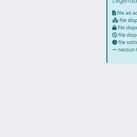
Legenda
file ad 
file dis
file disp
file disp
file sot
nessun f