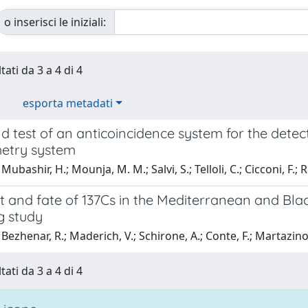
o inserisci le iniziali:
tati da 3 a 4 di 4
esporta metadati
nd test of an anticoincidence system for the det
etry system
ubashir, H.; Mounja, M. M.; Salvi, S.; Telloli, C.; Cicconi, F.; R
t and fate of 137Cs in the Mediterranean and Bla
g study
Bezhenar, R.; Maderich, V.; Schirone, A.; Conte, F.; Martazino
tati da 3 a 4 di 4