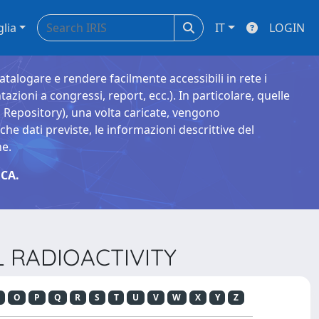
glia
IT
LOGIN
catalogare e rendere facilmente accessibili in rete i
tazioni a congressi, report, ecc.). In particolare, quelle
Repository), una volta caricate, vengono
 dati previste, le informazioni descrittive del
ne.
CA.
L RADIOACTIVITY
O
P
Q
R
S
T
U
V
W
X
Y
Z