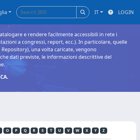
glia
IT
LOGIN
catalogare e rendere facilmente accessibili in rete i
tazioni a congressi, report, ecc.). In particolare, quelle
Repository), una volta caricate, vengono
 dati previste, le informazioni descrittive del
ne.
CA.
O
P
Q
R
S
T
U
V
W
X
Y
Z