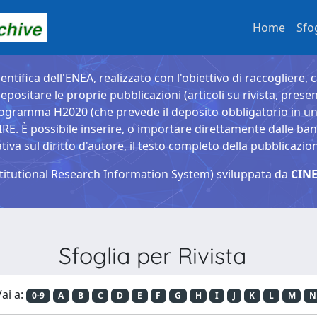
Home
Sfo
entifica dell'ENEA, realizzato con l'obiettivo di raccogliere, 
epositare le proprie pubblicazioni (articoli su rivista, presen
ogramma H2020 (che prevede il deposito obbligatorio in un 
È possibile inserire, o importare direttamente dalle banche
a sul diritto d'autore, il testo completo della pubblicazio
titutional Research Information System) sviluppata da
CINE
Sfoglia per Rivista
ai a:
0-9
A
B
C
D
E
F
G
H
I
J
K
L
M
N