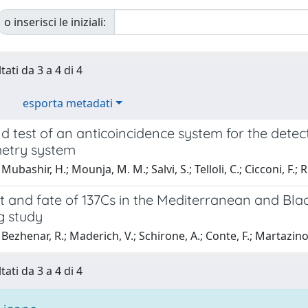
o inserisci le iniziali:
tati da 3 a 4 di 4
esporta metadati
nd test of an anticoincidence system for the det
etry system
ubashir, H.; Mounja, M. M.; Salvi, S.; Telloli, C.; Cicconi, F.; R
t and fate of 137Cs in the Mediterranean and Bla
g study
Bezhenar, R.; Maderich, V.; Schirone, A.; Conte, F.; Martazino
tati da 3 a 4 di 4