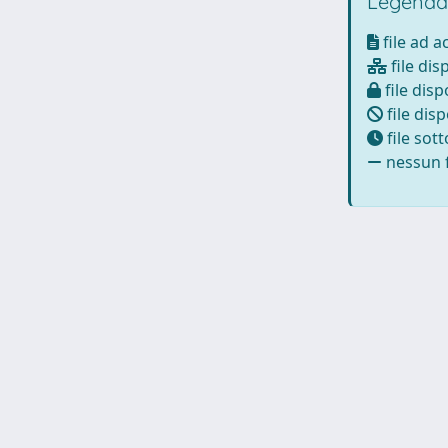
Legenda
file ad 
file dis
file disp
file disp
file sot
nessun f