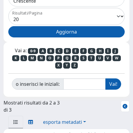
Risultati/Pagina
Vai a:
0-9
A
B
C
D
E
F
G
H
I
J
K
L
M
N
O
P
Q
R
S
T
U
V
W
X
Y
Z
o inserisci le iniziali:
Mostrati risultati da 2 a 3
di 3
esporta metadati