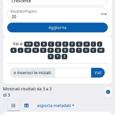
Risultati/Pagina
Vai a:
0-9
A
B
C
D
E
F
G
H
I
J
K
L
M
N
O
P
Q
R
S
T
U
V
W
X
Y
Z
o inserisci le iniziali:
Mostrati risultati da 3 a 3
di 3
esporta metadati