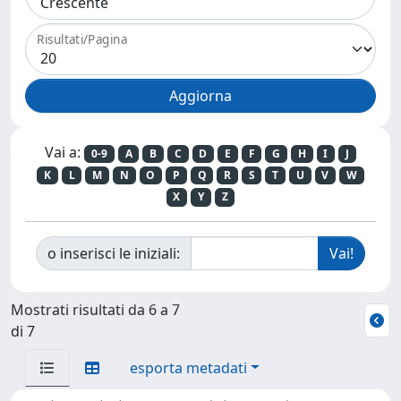
Risultati/Pagina
Vai a:
0-9
A
B
C
D
E
F
G
H
I
J
K
L
M
N
O
P
Q
R
S
T
U
V
W
X
Y
Z
o inserisci le iniziali:
Mostrati risultati da 6 a 7
di 7
esporta metadati