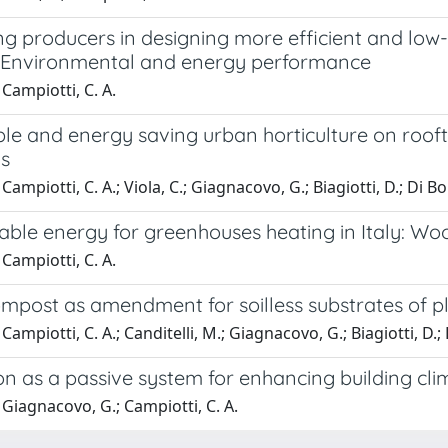
g producers in designing more efficient and low-
: Environmental and energy performance
Campiotti, C. A.
ble and energy saving urban horticulture on roof
ns
ampiotti, C. A.; Viola, C.; Giagnacovo, G.; Biagiotti, D.; Di Bo
nable energy for greenhouses heating in Italy: W
Campiotti, C. A.
mpost as amendment for soilless substrates of pla
ampiotti, C. A.; Canditelli, M.; Giagnacovo, G.; Biagiotti, D.; 
n as a passive system for enhancing building cli
Giagnacovo, G.; Campiotti, C. A.