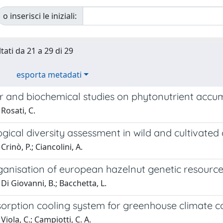
o inserisci le iniziali:
tati da 21 a 29 di 29
esporta metadati
 and biochemical studies on phytonutrient accumu
Rosati, C.
ical diversity assessment in wild and cultivated
rinò, P.; Ciancolini, A.
ganisation of european hazelnut genetic resourc
Di Giovanni, B.; Bacchetta, L.
orption cooling system for greenhouse climate co
Viola, C.; Campiotti, C. A.