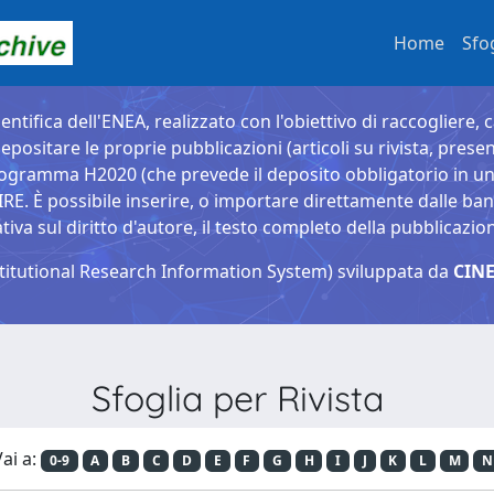
Home
Sfo
entifica dell'ENEA, realizzato con l'obiettivo di raccogliere, 
epositare le proprie pubblicazioni (articoli su rivista, presen
ogramma H2020 (che prevede il deposito obbligatorio in un 
È possibile inserire, o importare direttamente dalle banche
a sul diritto d'autore, il testo completo della pubblicazio
titutional Research Information System) sviluppata da
CINE
Sfoglia per Rivista
ai a:
0-9
A
B
C
D
E
F
G
H
I
J
K
L
M
N