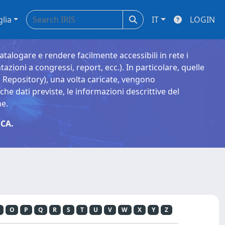
glia
IT
LOGIN
catalogare e rendere facilmente accessibili in rete i
tazioni a congressi, report, ecc.). In particolare, quelle
Repository), una volta caricate, vengono
 dati previste, le informazioni descrittive del
ne.
CA.
O
P
Q
R
S
T
U
V
W
X
Y
Z