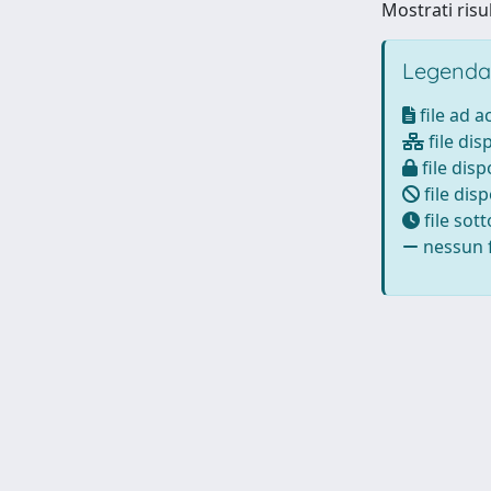
Mostrati risul
Legenda
file ad 
file dis
file disp
file disp
file sot
nessun f