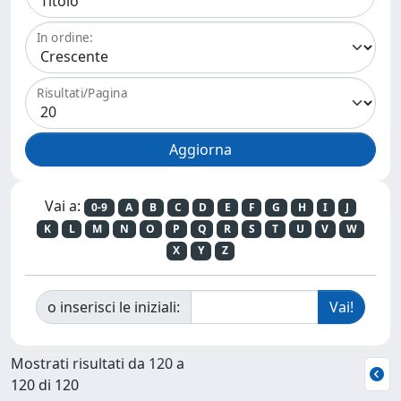
In ordine:
Risultati/Pagina
Vai a:
0-9
A
B
C
D
E
F
G
H
I
J
K
L
M
N
O
P
Q
R
S
T
U
V
W
X
Y
Z
o inserisci le iniziali:
Mostrati risultati da 120 a
120 di 120