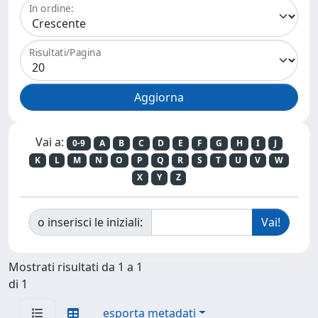
In ordine:
Risultati/Pagina
Vai a:
0-9
A
B
C
D
E
F
G
H
I
J
K
L
M
N
O
P
Q
R
S
T
U
V
W
X
Y
Z
o inserisci le iniziali:
Mostrati risultati da 1 a 1
di 1
esporta metadati