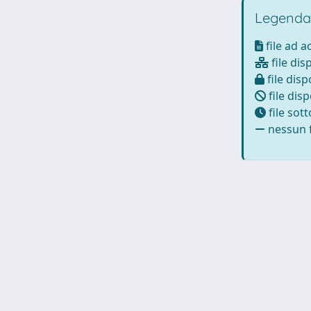
Legenda
file ad 
file dis
file disp
file disp
file sot
nessun f