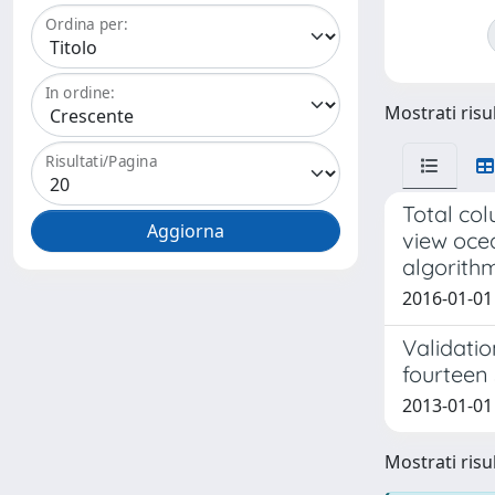
Ordina per:
In ordine:
Mostrati risul
Risultati/Pagina
Total co
view oce
algorith
2016-01-01
Validati
fourteen 
2013-01-01 
Mostrati risul