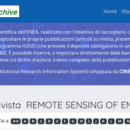
Home
Sfo
entifica dell'ENEA, realizzato con l'obiettivo di raccogliere, 
epositare le proprie pubblicazioni (articoli su rivista, presen
ogramma H2020 (che prevede il deposito obbligatorio in un 
È possibile inserire, o importare direttamente dalle banche
a sul diritto d'autore, il testo completo della pubblicazio
titutional Research Information System) sviluppata da
CINE
 Rivista REMOTE SENSING OF
ai a:
0-9
A
B
C
D
E
F
G
H
I
J
K
L
M
N