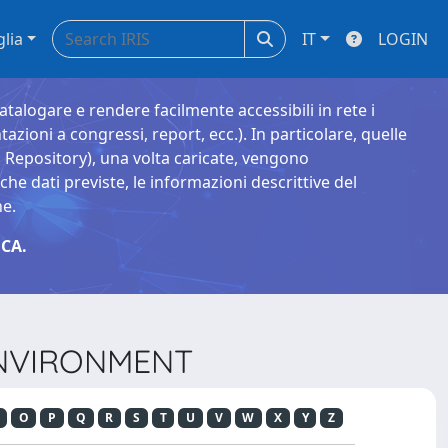
glia
IT
LOGIN
catalogare e rendere facilmente accessibili in rete i
tazioni a congressi, report, ecc.). In particolare, quelle
Repository), una volta caricate, vengono
 dati previste, le informazioni descrittive del
ne.
CA.
 ENVIRONMENT
O
P
Q
R
S
T
U
V
W
X
Y
Z