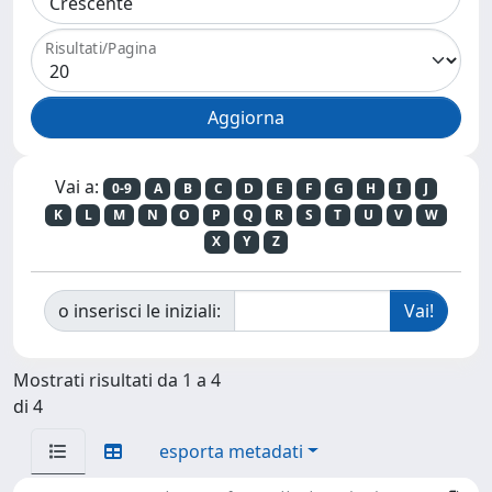
Risultati/Pagina
Vai a:
0-9
A
B
C
D
E
F
G
H
I
J
K
L
M
N
O
P
Q
R
S
T
U
V
W
X
Y
Z
o inserisci le iniziali:
Mostrati risultati da 1 a 4
di 4
esporta metadati