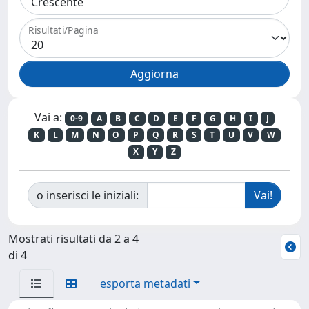
Risultati/Pagina
Vai a:
0-9
A
B
C
D
E
F
G
H
I
J
K
L
M
N
O
P
Q
R
S
T
U
V
W
X
Y
Z
o inserisci le iniziali:
Mostrati risultati da 2 a 4
di 4
esporta metadati