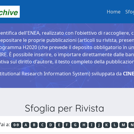
Home
Sfo
entifica dell'ENEA, realizzato con l'obiettivo di raccogliere, 
epositare le proprie pubblicazioni (articoli su rivista, presen
ogramma H2020 (che prevede il deposito obbligatorio in un 
È possibile inserire, o importare direttamente dalle banche
a sul diritto d'autore, il testo completo della pubblicazio
titutional Research Information System) sviluppata da
CINE
Sfoglia per Rivista
ai a:
0-9
A
B
C
D
E
F
G
H
I
J
K
L
M
N