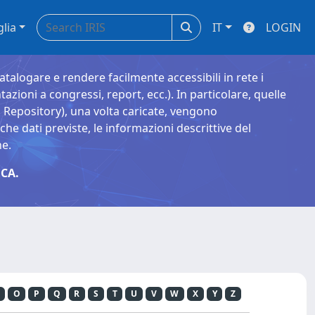
glia
IT
LOGIN
catalogare e rendere facilmente accessibili in rete i
tazioni a congressi, report, ecc.). In particolare, quelle
Repository), una volta caricate, vengono
 dati previste, le informazioni descrittive del
ne.
CA.
O
P
Q
R
S
T
U
V
W
X
Y
Z