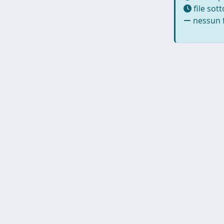
file sot
nessun f