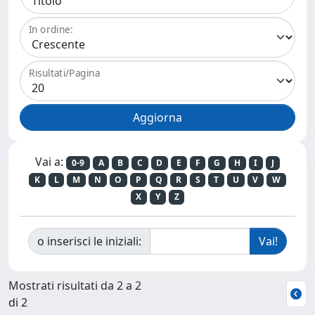
In ordine:
Risultati/Pagina
Vai a:
0-9
A
B
C
D
E
F
G
H
I
J
K
L
M
N
O
P
Q
R
S
T
U
V
W
X
Y
Z
o inserisci le iniziali:
Mostrati risultati da 2 a 2
di 2