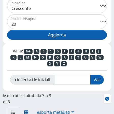
In ordine:
Risultati/Pagina
Vai a:
0-9
A
B
C
D
E
F
G
H
I
J
K
L
M
N
O
P
Q
R
S
T
U
V
W
X
Y
Z
o inserisci le iniziali:
Mostrati risultati da 3 a 3
di 3
esporta metadati