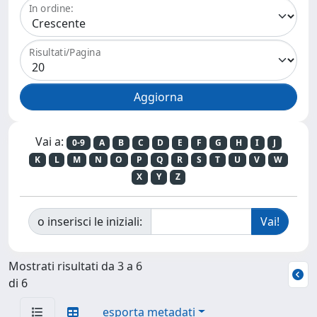
In ordine:
Risultati/Pagina
Vai a:
0-9
A
B
C
D
E
F
G
H
I
J
K
L
M
N
O
P
Q
R
S
T
U
V
W
X
Y
Z
o inserisci le iniziali:
Mostrati risultati da 3 a 6
di 6
esporta metadati