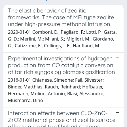
The elastic behavior of zeolitic
frameworks: The case of MFI type zeolite
under high-pressure methanol intrusion
2020-01-01 Comboni, D.; Pagliaro, F.; Lotti, P.; Gatta,
G. D.; Merlini, M.; Milani, S.; Migliori, M.; Giordano,
G.; Catizzone, E.; Collings, I. E.; Hanfland, M.
Experimental investigations of hydrogen
production from CO catalytic conversion
of tar rich syngas by biomass gasification
2016-01-01 Chianese, Simeone; Fail, Silvester;
Binder, Matthias; Rauch, Reinhard; Hofbauer,
Hermann; Molino, Antonio; Blasi, Alessandro;
Musmarra, Dino
Interaction effects between CuO-ZnO-
ZrO2 methanol phase and zeolite surface
affecting stability of hybrid systems