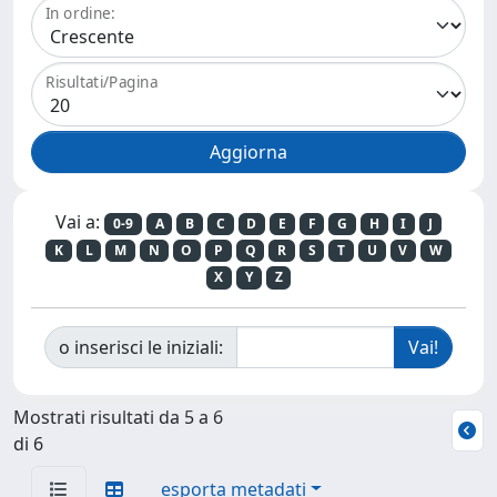
In ordine:
Risultati/Pagina
Vai a:
0-9
A
B
C
D
E
F
G
H
I
J
K
L
M
N
O
P
Q
R
S
T
U
V
W
X
Y
Z
o inserisci le iniziali:
Mostrati risultati da 5 a 6
di 6
esporta metadati