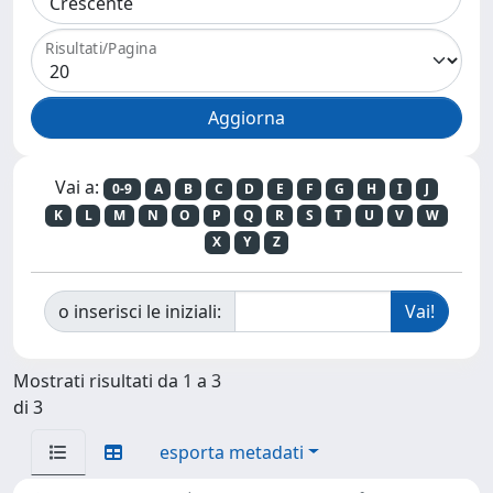
Risultati/Pagina
Vai a:
0-9
A
B
C
D
E
F
G
H
I
J
K
L
M
N
O
P
Q
R
S
T
U
V
W
X
Y
Z
o inserisci le iniziali:
Mostrati risultati da 1 a 3
di 3
esporta metadati