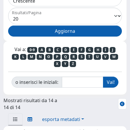
Risultati/Pagina
Vai a:
0-9
A
B
C
D
E
F
G
H
I
J
K
L
M
N
O
P
Q
R
S
T
U
V
W
X
Y
Z
o inserisci le iniziali:
Mostrati risultati da 14 a
14 di 14
esporta metadati