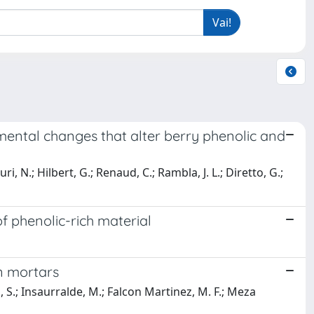
mental changes that alter berry phenolic and
 N.; Hilbert, G.; Renaud, C.; Rambla, J. L.; Diretto, G.;
f phenolic-rich material
n mortars
di, S.; Insaurralde, M.; Falcon Martinez, M. F.; Meza