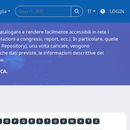
glia
IT
LOGIN
catalogare e rendere facilmente accessibili in rete i
tazioni a congressi, report, ecc.). In particolare, quelle
Repository), una volta caricate, vengono
 dati previste, le informazioni descrittive del
ne.
CA.
O
P
Q
R
S
T
U
V
W
X
Y
Z