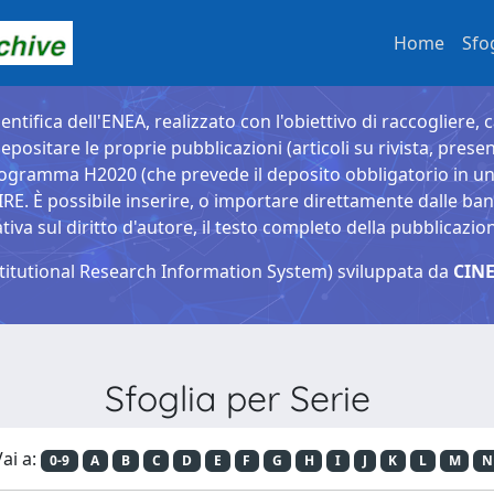
Home
Sfo
entifica dell'ENEA, realizzato con l'obiettivo di raccogliere, 
epositare le proprie pubblicazioni (articoli su rivista, presen
ogramma H2020 (che prevede il deposito obbligatorio in un 
È possibile inserire, o importare direttamente dalle banche
a sul diritto d'autore, il testo completo della pubblicazio
titutional Research Information System) sviluppata da
CINE
Sfoglia per Serie
ai a:
0-9
A
B
C
D
E
F
G
H
I
J
K
L
M
N