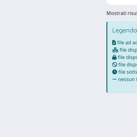
Mostrati risul
Legenda
file ad 
file dis
file disp
file disp
file sot
nessun f