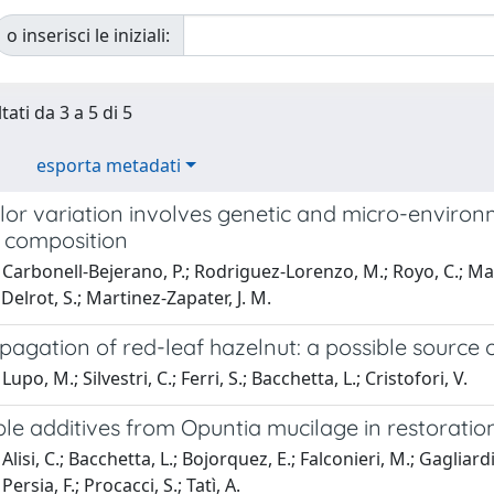
o inserisci le iniziali:
tati da 3 a 5 di 5
esporta metadati
lor variation involves genetic and micro-environ
 composition
Carbonell-Bejerano, P.; Rodriguez-Lorenzo, M.; Royo, C.; Mauri,
 Delrot, S.; Martinez-Zapater, J. M.
agation of red-leaf hazelnut: a possible source o
upo, M.; Silvestri, C.; Ferri, S.; Bacchetta, L.; Cristofori, V.
le additives from Opuntia mucilage in restoratio
Alisi, C.; Bacchetta, L.; Bojorquez, E.; Falconieri, M.; Gagliar
Persia, F.; Procacci, S.; Tatì, A.