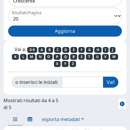
Risultati/Pagina
Vai a:
0-9
A
B
C
D
E
F
G
H
I
J
K
L
M
N
O
P
Q
R
S
T
U
V
W
X
Y
Z
o inserisci le iniziali:
Mostrati risultati da 4 a 5
di 5
esporta metadati