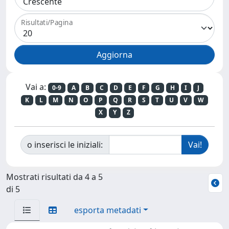
Risultati/Pagina
Vai a:
0-9
A
B
C
D
E
F
G
H
I
J
K
L
M
N
O
P
Q
R
S
T
U
V
W
X
Y
Z
o inserisci le iniziali:
Mostrati risultati da 4 a 5
di 5
esporta metadati