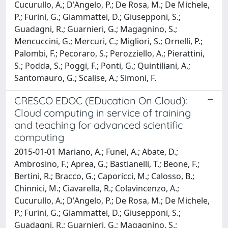
Cucurullo, A.; D'Angelo, P.; De Rosa, M.; De Michele,
P.; Furini, G.; Giammattei, D.; Giusepponi, S.;
Guadagni, R.; Guarnieri, G.; Magagnino, S.;
Mencuccini, G.; Mercuri, C.; Migliori, S.; Ornelli, P.;
Palombi, F.; Pecoraro, S.; Perozziello, A.; Pierattini,
S.; Podda, S.; Poggi, F.; Ponti, G.; Quintiliani, A.;
Santomauro, G.; Scalise, A.; Simoni, F.
CRESCO EDOC (EDucation On Cloud):
Cloud computing in service of training
and teaching for advanced scientific
computing
2015-01-01 Mariano, A.; Funel, A.; Abate, D.;
Ambrosino, F.; Aprea, G.; Bastianelli, T.; Beone, F.;
Bertini, R.; Bracco, G.; Caporicci, M.; Calosso, B.;
Chinnici, M.; Ciavarella, R.; Colavincenzo, A.;
Cucurullo, A.; D'Angelo, P.; De Rosa, M.; De Michele,
P.; Furini, G.; Giammattei, D.; Giusepponi, S.;
Guadagni, R.; Guarnieri, G.; Magagnino, S.;