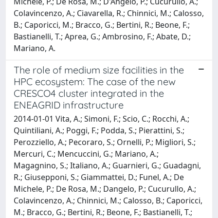
Michele, P.; De Rosa, M.; D'Angelo, P.; Cucurullo, A.;
Colavincenzo, A.; Ciavarella, R.; Chinnici, M.; Calosso,
B.; Caporicci, M.; Bracco, G.; Bertini, R.; Beone, F.;
Bastianelli, T.; Aprea, G.; Ambrosino, F.; Abate, D.;
Mariano, A.
The role of medium size facilities in the
HPC ecosystem: The case of the new
CRESCO4 cluster integrated in the
ENEAGRID infrastructure
2014-01-01 Vita, A.; Simoni, F.; Scio, C.; Rocchi, A.;
Quintiliani, A.; Poggi, F.; Podda, S.; Pierattini, S.;
Perozziello, A.; Pecoraro, S.; Ornelli, P.; Migliori, S.;
Mercuri, C.; Mencuccini, G.; Mariano, A.;
Magagnino, S.; Italiano, A.; Guarnieri, G.; Guadagni,
R.; Giusepponi, S.; Giammattei, D.; Funel, A.; De
Michele, P.; De Rosa, M.; Dangelo, P.; Cucurullo, A.;
Colavincenzo, A.; Chinnici, M.; Calosso, B.; Caporicci,
M.; Bracco, G.; Bertini, R.; Beone, F.; Bastianelli, T.;