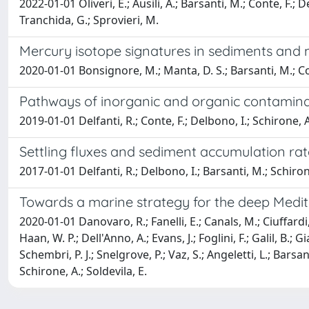
2022-01-01 Oliveri, E.; Ausili, A.; Barsanti, M.; Conte, F.; 
Tranchida, G.; Sprovieri, M.
Mercury isotope signatures in sediments and ma
2020-01-01 Bonsignore, M.; Manta, D. S.; Barsanti, M.; Cont
Pathways of inorganic and organic contaminant
2019-01-01 Delfanti, R.; Conte, F.; Delbono, I.; Schirone, A
Settling fluxes and sediment accumulation r
2017-01-01 Delfanti, R.; Delbono, I.; Barsanti, M.; Schiron
Towards a marine strategy for the deep Medite
2020-01-01 Danovaro, R.; Fanelli, E.; Canals, M.; Ciuffardi, 
Haan, W. P.; Dell'Anno, A.; Evans, J.; Foglini, F.; Galil, B.;
Schembri, P. J.; Snelgrove, P.; Vaz, S.; Angeletti, L.; Barsa
Schirone, A.; Soldevila, E.