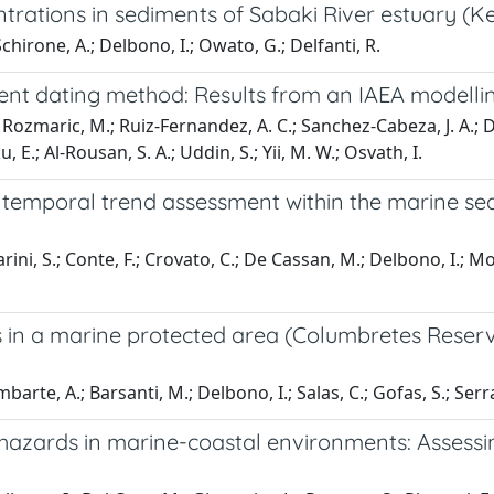
trations in sediments of Sabaki River estuary (K
chirone, A.; Delbono, I.; Owato, G.; Delfanti, R.
ment dating method: Results from an IAEA modelli
Rozmaric, M.; Ruiz-Fernandez, A. C.; Sanchez-Cabeza, J. A.; Del
 E.; Al-Rousan, S. A.; Uddin, S.; Yii, M. W.; Osvath, I.
temporal trend assessment within the marine sed
ini, S.; Conte, F.; Crovato, C.; De Cassan, M.; Delbono, I.; Mont
s in a marine protected area (Columbretes Rese
mbarte, A.; Barsanti, M.; Delbono, I.; Salas, C.; Gofas, S.; Ser
hazards in marine-coastal environments: Assessin