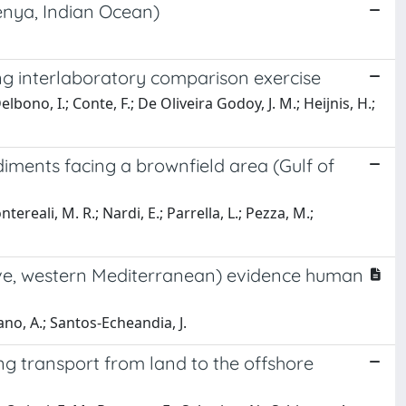
enya, Indian Ocean)
ng interlaboratory comparison exercise
bono, I.; Conte, F.; De Oliveira Godoy, J. M.; Heijnis, H.;
iments facing a brownfield area (Gulf of
ereali, M. R.; Nardi, E.; Parrella, L.; Pezza, M.;
rve, western Mediterranean) evidence human
rano, A.; Santos-Echeandia, J.
g transport from land to the offshore