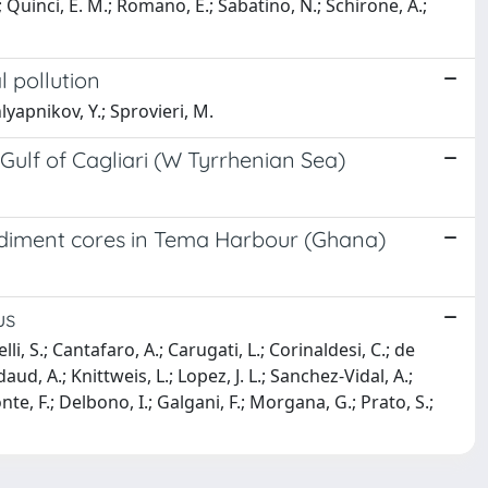
F.; Quinci, E. M.; Romano, E.; Sabatino, N.; Schirone, A.;
l pollution
lyapnikov, Y.; Sprovieri, M.
ulf of Cagliari (W Tyrrhenian Sea)
sediment cores in Tema Harbour (Ghana)
us
li, S.; Cantafaro, A.; Carugati, L.; Corinaldesi, C.; de
daud, A.; Knittweis, L.; Lopez, J. L.; Sanchez-Vidal, A.;
onte, F.; Delbono, I.; Galgani, F.; Morgana, G.; Prato, S.;