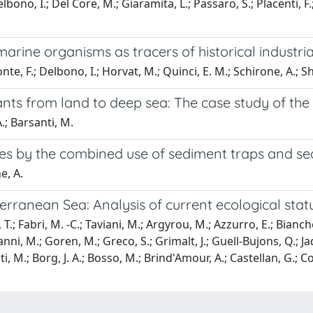
Delbono, I.; Del Core, M.; Giaramita, L.; Passaro, S.; Placenti, 
rine organisms as tracers of historical industria
e, F.; Delbono, I.; Horvat, M.; Quinci, E. M.; Schirone, A.; Sh
s from land to deep sea: The case study of the G
.; Barsanti, M.
ates by the combined use of sediment traps and 
e, A.
rranean Sea: Analysis of current ecological stat
T.; Fabri, M. -C.; Taviani, M.; Argyrou, M.; Azzurro, E.; Bianchel
 Gianni, M.; Goren, M.; Greco, S.; Grimalt, J.; Guell-Bujons, Q.; Ja
nti, M.; Borg, J. A.; Bosso, M.; Brind'Amour, A.; Castellan, G.; C