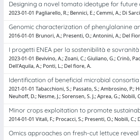
Designing a novel tomato ideotype for future 
2023-01-01 Pagliarello, R.; Bennici, E.; Cemmi, A.; Di Sarcina
Genomic characterization of phenylalanine 
2016-01-01 Brunori, A.; Presenti, O.; Antonini, A.; Del Fiore, 
I progetti ENEA per la sostenibilità e sovrani
2023-01-01 Bevivino, A.; Zoani, C.; Giuliano, G.; Crinò, Paol
Dell'Aquila, A.; Ponti, L.; Del fiore, A.
Identification of beneficial microbial consort
2021-01-01 Tabacchioni, S.; Passato, S.; Ambrosino, P.; Huang
Neuhoff, D.; Nesme, J.; Sorensen, S. J.; Aprea, G.; Nobili, C
Minor crops exploitation to promote sustainab
2014-01-01 Vitali, F.; Procacci, S.; Presenti, O.; Nobili, C.; 
Omics approaches on fresh-cut lettuce reveal