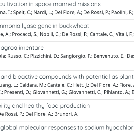
cultivation in space manned missions
, I.; Spelt, C.; Nardi, L.; Del Fiore, A.; De Rossi, P.; Paolini, 
ammonia lyase gene in buckwheat
A.; Procacci, S.; Nobili, C.; De Rossi, P.; Cantale, C.; Vitali, F.; 
tà agroalimentare
a; Russo, C.; Pizzichini, D.; Sangiorgio, P.; Benvenuto, E.; Desi
ia and bioactive compounds with potential as plant
, L.; Caldara, M.; Cantale, C.; Hett, J.; Del Fiore, A.; Fiore, A
.; Presenti, O.; Giovannetti, G.; Giovannetti, C.; Pihlanto, A.; 
ility and healthy food production
De Rossi, P.; Del Fiore, A.; Brunori, A.
 global molecular responses to sodium hypochlori