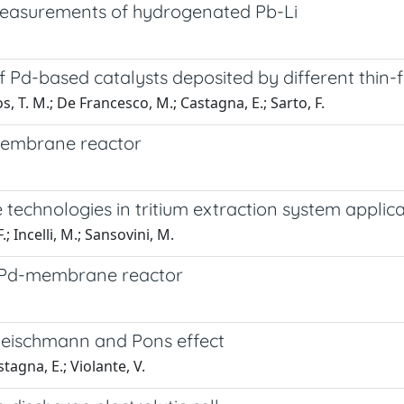
y measurements of hydrogenated Pb-Li
Pd-based catalysts deposited by different thin-f
s, T. M.; De Francesco, M.; Castagna, E.; Sarto, F.
-membrane reactor
chnologies in tritium extraction system applica
.; Incelli, M.; Sansovini, M.
a Pd-membrane reactor
Fleischmann and Pons effect
stagna, E.; Violante, V.