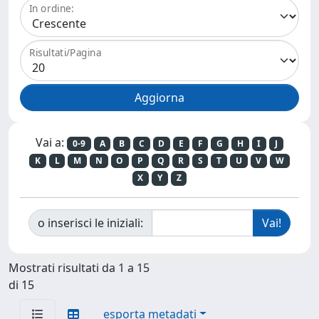
In ordine:
Risultati/Pagina
Vai a:
0-9
A
B
C
D
E
F
G
H
I
J
K
L
M
N
O
P
Q
R
S
T
U
V
W
X
Y
Z
o inserisci le iniziali:
Mostrati risultati da 1 a 15
di 15
esporta metadati