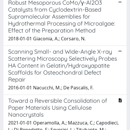
Robust Mesoporous CoMo/γ-Al2O3
Catalysts from Cyclodextrin-Based
Supramolecular Assemblies for
Hydrothermal Processing of Microalgae:
Effect of the Preparation Method
2018-01-01 Giaconia, A.; Corsaro, N.
Scanning Small- and Wide-Angle X-ray
Scattering Microscopy Selectively Probes
HA Content in Gelatin/Hydroxyapatite
Scaffolds for Osteochondral Defect
Repair
2016-01-01 Nacucchi, M.; De Pascalis, F.
Toward a Reversible Consolidation of
Paper Materials Using Cellulose
Nanocrystals
2021-01-01 Operamolla, A.; Mazzuca, C.; Capodieci,
L.; Di Benedetto, F.; Severini, L.; Titubante, M.;