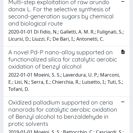
Multi-step exploitation of raw arundo
donax L. For the selective synthesis of
second-generation sugars by chemical
and biological route
2020-01-01 Di Fidio, N.; Galletti, A. M. R.; Fulignati, S.;
Licursi, D.; Liuzzi, F.; De Bari, I.; Antonetti, C.
A novel Pd-P nano-alloy supported on
functionalized silica for catalytic aerobic
oxidation of benzyl alcohol
2022-01-01 Moeini, S. S.; Laverdura, U. P.; Marconi,
E.; Lisi, N.; Serra, E.; Chierchia, R.; Luisetto, I.; Tuti, S.;
Tofani, D.
Oxidized palladium supported on ceria
nanorods for catalytic aerobic oxidation
of Benzyl alcohol to benzaldehyde in
protic solvents
2019-01-01 Moeini, S. S.; Battocchio, C.; Casciardi, S.;