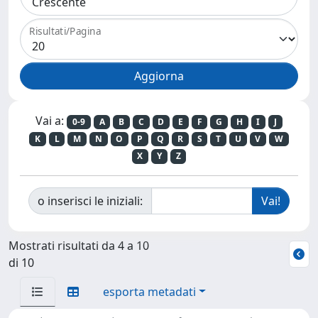
Risultati/Pagina
Vai a:
0-9
A
B
C
D
E
F
G
H
I
J
K
L
M
N
O
P
Q
R
S
T
U
V
W
X
Y
Z
o inserisci le iniziali:
Mostrati risultati da 4 a 10
di 10
esporta metadati