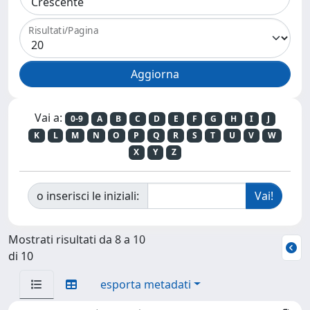
Risultati/Pagina
Vai a:
0-9
A
B
C
D
E
F
G
H
I
J
K
L
M
N
O
P
Q
R
S
T
U
V
W
X
Y
Z
o inserisci le iniziali:
Mostrati risultati da 8 a 10
di 10
esporta metadati