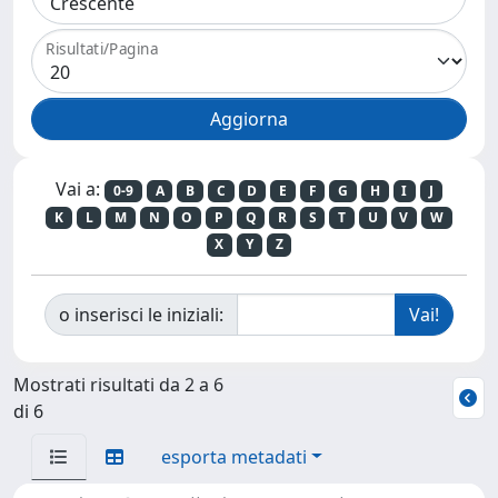
Risultati/Pagina
Vai a:
0-9
A
B
C
D
E
F
G
H
I
J
K
L
M
N
O
P
Q
R
S
T
U
V
W
X
Y
Z
o inserisci le iniziali:
Mostrati risultati da 2 a 6
di 6
esporta metadati