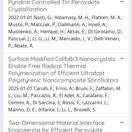
Pyridine Controlled Tin Perovskite
Crystallization
2022-01-01 Nasti, G.; Aldamasy, M. H.; Flatken, M. A.;
Musto, P.; Matczak, P.; Dallmann, A.; Hoell, A.;
Musiienko, A.; Hempel, H.; Aktas, E.; Di Girolamo, D.;
Pascual, J.; Li, G.; Li, M.; Mercaldo, L. V.; Delli Veneri,
P.; Abate, A.
Surface Modified CsPbBr3 Nanocrystals
Enable Free Radical Thermal
Polymerization of Efficient Ultrafast
Polystyrenic Nanocomposite Scintillators
2025-01-01 Carulli, F.; Erroi, A.; Bruni, F.; Zaffalon, M.
L.; Liu, M.; Pascazio, R.; El Adel, A.; Catalano, F.;
Cemmi, A.; Di Sarcina, I.; Rossi, F.; Lazzarini, L.;
Manno, D. E.; Infante, I.; Li, L.; Brovelli, S.
Two-Dimensional Material Interface
Engineering for Efficient Perovskite