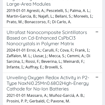
Large-Area Modules
2019-01-01 Agresti, A.; Pescetelli, S.; Palma, A. L.;
Martin-Garcia, B.; Najafi, L.; Bellani, S.; Moreels, I.;
Prato, M.; Bonaccorso, F.; Di Carlo, A.
Ultrafast Nanocomposite Scintillators
Based on Cd-Enhanced CsPbCl3
Nanocrystals in Polymer Matrix
2024-01-01 Erroi, A.; Carulli, F.; Cova, F.; Frank, I.;
Zaffalon, M. L.; Llusar, J.; Mecca, S.; Cemmi, A.; Di
Sarcina, I.; Rossi, F.; Beverina, L.; Meinardi, F.;
Infante, I.; Auffray, E.; Brovelli, S.
Unveiling Oxygen Redox Activity in P2-
Type NaxNi0.25Mn0.68O2High-Energy
Cathode for Na-Ion Batteries
2021-01-01 Massaro, A.; Muñoz-Garciá, A. B.;
Prosini, P. P.; Gerbaldi, C; Pavone, M.