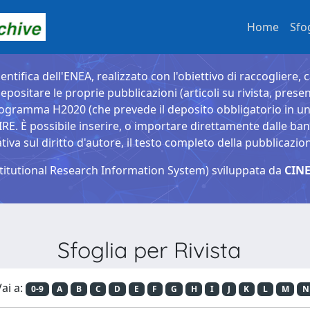
Home
Sfo
entifica dell'ENEA, realizzato con l'obiettivo di raccogliere, 
epositare le proprie pubblicazioni (articoli su rivista, presen
ogramma H2020 (che prevede il deposito obbligatorio in un 
È possibile inserire, o importare direttamente dalle banche
a sul diritto d'autore, il testo completo della pubblicazio
titutional Research Information System) sviluppata da
CINE
Sfoglia per Rivista
ai a:
0-9
A
B
C
D
E
F
G
H
I
J
K
L
M
N