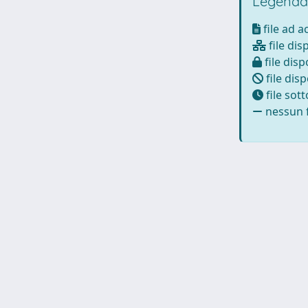
Legenda
file ad 
file dis
file disp
file disp
file sot
nessun f