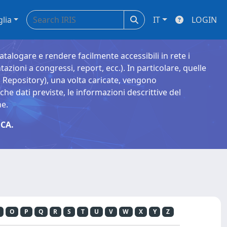
glia
IT
LOGIN
catalogare e rendere facilmente accessibili in rete i
tazioni a congressi, report, ecc.). In particolare, quelle
Repository), una volta caricate, vengono
 dati previste, le informazioni descrittive del
ne.
CA.
O
P
Q
R
S
T
U
V
W
X
Y
Z