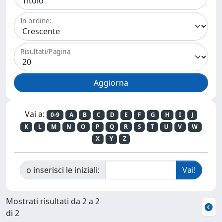
In ordine:
Risultati/Pagina
Vai a:
0-9
A
B
C
D
E
F
G
H
I
J
K
L
M
N
O
P
Q
R
S
T
U
V
W
X
Y
Z
o inserisci le iniziali:
Mostrati risultati da 2 a 2
di 2