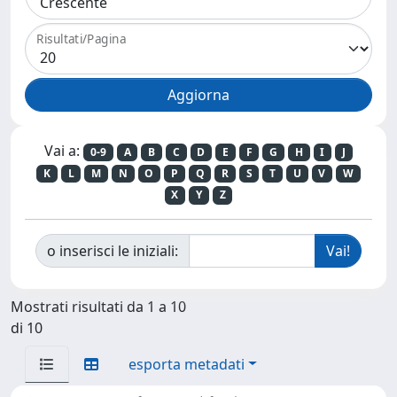
Risultati/Pagina
Vai a:
0-9
A
B
C
D
E
F
G
H
I
J
K
L
M
N
O
P
Q
R
S
T
U
V
W
X
Y
Z
o inserisci le iniziali:
Mostrati risultati da 1 a 10
di 10
esporta metadati