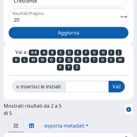
Risultati/Pagina
Vai a:
0-9
A
B
C
D
E
F
G
H
I
J
K
L
M
N
O
P
Q
R
S
T
U
V
W
X
Y
Z
o inserisci le iniziali:
Mostrati risultati da 2 a 5
di 5
esporta metadati