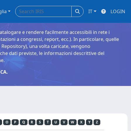
glia
IT
LOGIN
catalogare e rendere facilmente accessibili in rete i
tazioni a congressi, report, ecc.). In particolare, quelle
Repository), una volta caricate, vengono
 dati previste, le informazioni descrittive del
ne.
CA.
O
P
Q
R
S
T
U
V
W
X
Y
Z