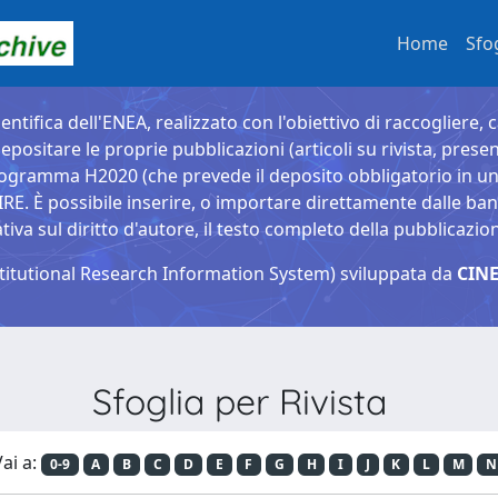
Home
Sfo
entifica dell'ENEA, realizzato con l'obiettivo di raccogliere, 
epositare le proprie pubblicazioni (articoli su rivista, presen
ogramma H2020 (che prevede il deposito obbligatorio in un 
È possibile inserire, o importare direttamente dalle banche
a sul diritto d'autore, il testo completo della pubblicazio
titutional Research Information System) sviluppata da
CINE
Sfoglia per Rivista
ai a:
0-9
A
B
C
D
E
F
G
H
I
J
K
L
M
N