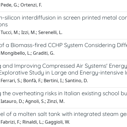
Pede, G.; Ortenzi, F.
silicon interdiffusion in screen printed metal cont
ons
ucci, M.; Izzi, M.; Serenelli, L.
 of a Biomass-fired CCHP System Considering Diff
Mongibello, L.; Graditi, G.
g and Improving Compressed Air Systems' Energy E
xplorative Study in Large and Energy-intensive I
errari, S.; Bonfà, F.; Bertini, I.; Santino, D.
 the overheating risks in Italian existing school 
atauro, D.; Agnoli, S.; Zinzi, M.
l of a molten salt tank with integrated steam g
abrizi, F.; Rinaldi, L.; Gaggioli, W.