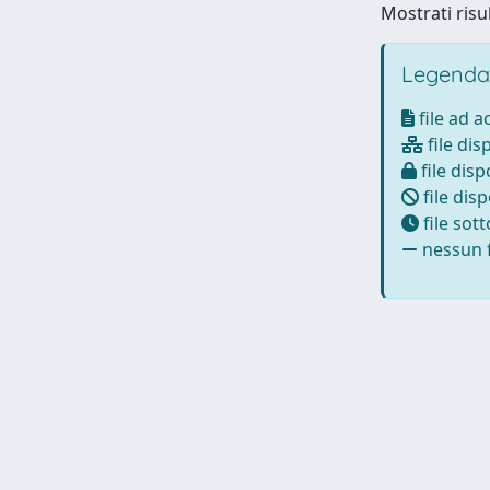
Mostrati risul
Legenda
file ad 
file dis
file disp
file disp
file sot
nessun f