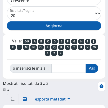
Risultati/Pagina
Vai a:
0-9
A
B
C
D
E
F
G
H
I
J
K
L
M
N
O
P
Q
R
S
T
U
V
W
X
Y
Z
o inserisci le iniziali:
Mostrati risultati da 3 a 3
di 3
esporta metadati