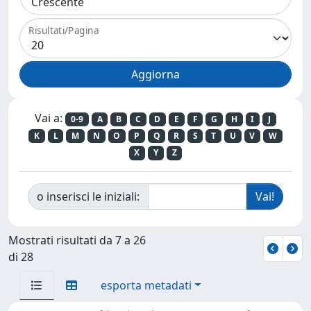
Risultati/Pagina
Vai a:
0-9
A
B
C
D
E
F
G
H
I
J
K
L
M
N
O
P
Q
R
S
T
U
V
W
X
Y
Z
o inserisci le iniziali:
Mostrati risultati da 7 a 26
di 28
esporta metadati