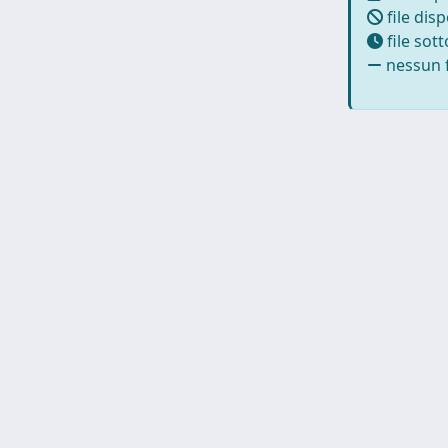
file disp
file sot
nessun f