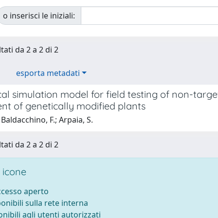
o inserisci le iniziali:
tati da 2 a 2 di 2
esporta metadati
ical simulation model for field testing of non-tar
nt of genetically modified plants
Baldacchino, F.; Arpaia, S.
tati da 2 a 2 di 2
 icone
accesso aperto
ponibili sulla rete interna
onibili agli utenti autorizzati