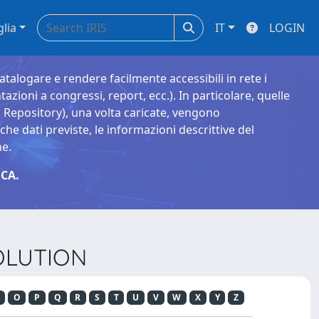
glia
IT
LOGIN
catalogare e rendere facilmente accessibili in rete i
tazioni a congressi, report, ecc.). In particolare, quelle
Repository), una volta caricate, vengono
 dati previste, le informazioni descrittive del
ne.
CA.
VOLUTION
O
P
Q
R
S
T
U
V
W
X
Y
Z