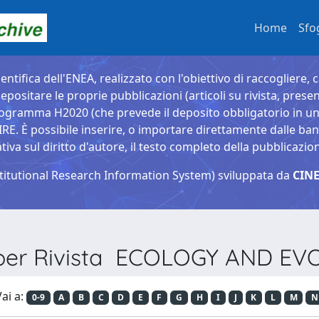
Home
Sfo
entifica dell'ENEA, realizzato con l'obiettivo di raccogliere, 
epositare le proprie pubblicazioni (articoli su rivista, presen
ogramma H2020 (che prevede il deposito obbligatorio in un 
È possibile inserire, o importare direttamente dalle banche
a sul diritto d'autore, il testo completo della pubblicazio
titutional Research Information System) sviluppata da
CINE
 per Rivista ECOLOGY AND E
ai a:
0-9
A
B
C
D
E
F
G
H
I
J
K
L
M
N