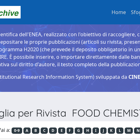
Home
Sfo
entifica dell'ENEA, realizzato con l'obiettivo di raccogliere, 
epositare le proprie pubblicazioni (articoli su rivista, presen
ogramma H2020 (che prevede il deposito obbligatorio in un 
È possibile inserire, o importare direttamente dalle banche
a sul diritto d'autore, il testo completo della pubblicazio
titutional Research Information System) sviluppata da
CINE
glia per Rivista FOOD CHEMI
ai a:
0-9
A
B
C
D
E
F
G
H
I
J
K
L
M
N