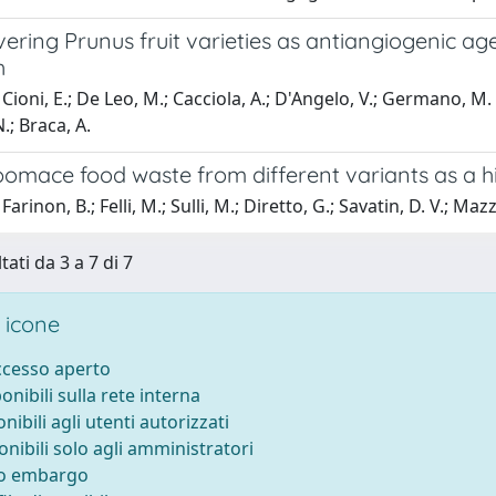
ering Prunus fruit varieties as antiangiogenic a
h
ioni, E.; De Leo, M.; Cacciola, A.; D'Angelo, V.; Germano, M. P.
; Braca, A.
omace food waste from different variants as a hi
arinon, B.; Felli, M.; Sulli, M.; Diretto, G.; Savatin, D. V.; Ma
tati da 3 a 7 di 7
 icone
accesso aperto
ponibili sulla rete interna
onibili agli utenti autorizzati
onibili solo agli amministratori
to embargo