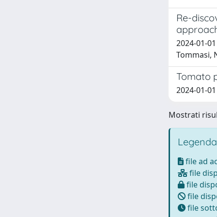
Re-discov
approac
2024-01-01 C
Tommasi, N.
Tomato p
2024-01-01 F
Mostrati risul
Legenda
file ad 
file dis
file disp
file disp
file sot