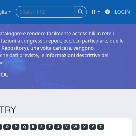
glia
IT
LOGIN
catalogare e rendere facilmente accessibili in rete i
tazioni a congressi, report, ecc.). In particolare, quelle
Repository), una volta caricate, vengono
 dati previste, le informazioni descrittive del
ne.
CA.
STRY
O
P
Q
R
S
T
U
V
W
X
Y
Z