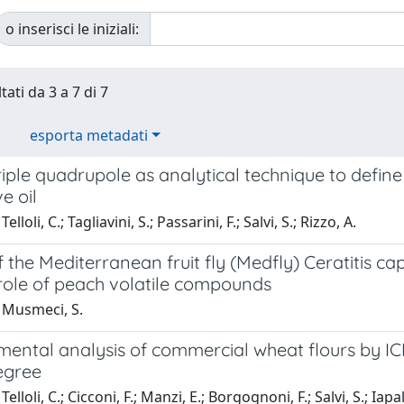
o inserisci le iniziali:
tati da 3 a 7 di 7
esporta metadati
iple quadrupole as analytical technique to define 
ve oil
lloli, C.; Tagliavini, S.; Passarini, F.; Salvi, S.; Rizzo, A.
 the Mediterranean fruit fly (Medfly) Ceratitis cap
 role of peach volatile compounds
 Musmeci, S.
mental analysis of commercial wheat flours by IC
egree
elloli, C.; Cicconi, F.; Manzi, E.; Borgognoni, F.; Salvi, S.; Iapal