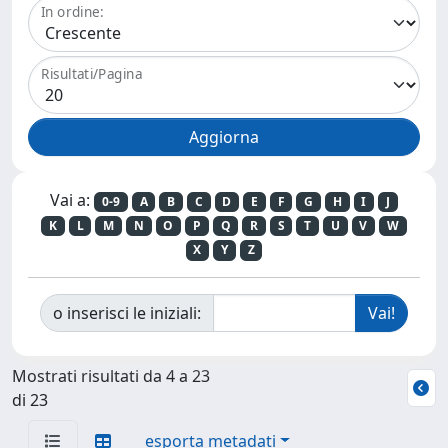
In ordine:
Risultati/Pagina
Vai a:
0-9
A
B
C
D
E
F
G
H
I
J
K
L
M
N
O
P
Q
R
S
T
U
V
W
X
Y
Z
o inserisci le iniziali:
Mostrati risultati da 4 a 23
di 23
esporta metadati