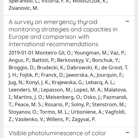
Sperandio, L.; Vittoria, F. A.; Woloszczuk, K.;
Zivanovic, M.
A survey on emergency thyroid
monitoring strategies and capacities in
Europe and comparison with
international recommendations
2019-01-01 Monteiro Gil, O.; Youngman, M.; Vaz, P.;
Angus, P.; Battisti, P.; Berkovskyy, V.; Bonchuk, Y.;
Broggio, D.; Brudecki, K.; Dabrowski, K.; de Groot, T.
J. H.; Fojtik, P.; Franck, D.; Jaworska, A.; Jourquin, F.;
Jug, N.; Konyi, J. K.; Krajewska, G.; Lebacq, A. L.;
Leenders, M.; Lepasson, M.; Lopez, M. A.; Malatova,
I.; Martins, J. O.; Meisenberg, O.; Osko, J.; Pazmandi,
T.; Peace, M. S.; Rosario, P.; Solny, P.; Stenstrom, M.;
Stoyanov, O.; Tormo, M. L.; Urboniene, A.; Vagfoldi,
Z.; Vasilenko, V.; Willens, P.; Zagyvai, P.
Visible photoluminescence of color