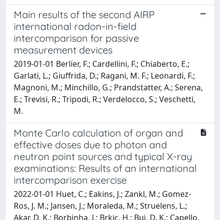
Main results of the second AIRP
international radon-in-field
intercomparison for passive
measurement devices
2019-01-01 Berlier, F.; Cardellini, F.; Chiaberto, E.;
Garlati, L.; Giuffrida, D.; Ragani, M. F.; Leonardi, F.;
Magnoni, M.; Minchillo, G.; Prandstatter, A.; Serena,
E.; Trevisi, R.; Tripodi, R.; Verdelocco, S.; Veschetti,
M.
Monte Carlo calculation of organ and
effective doses due to photon and
neutron point sources and typical X-ray
examinations: Results of an international
intercomparison exercise
2022-01-01 Huet, C.; Eakins, J.; Zankl, M.; Gomez-
Ros, J. M.; Jansen, J.; Moraleda, M.; Struelens, L.;
Akar, D. K.; Borbinha, J.; Brkic, H.; Bui, D. K.; Capello,