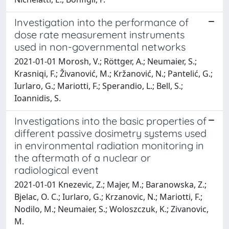
Investigation into the performance of
dose rate measurement instruments
used in non-governmental networks
2021-01-01 Morosh, V.; Röttger, A.; Neumaier, S.;
Krasniqi, F.; Živanović, M.; Kržanović, N.; Pantelić, G.;
Iurlaro, G.; Mariotti, F.; Sperandio, L.; Bell, S.;
Ioannidis, S.
Investigations into the basic properties of
different passive dosimetry systems used
in environmental radiation monitoring in
the aftermath of a nuclear or
radiological event
2021-01-01 Knezevic, Z.; Majer, M.; Baranowska, Z.;
Bjelac, O. C.; Iurlaro, G.; Krzanovic, N.; Mariotti, F.;
Nodilo, M.; Neumaier, S.; Woloszczuk, K.; Zivanovic,
M.