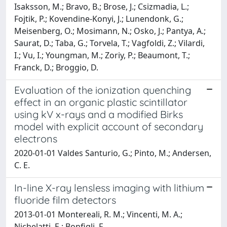
Isaksson, M.; Bravo, B.; Brose, J.; Csizmadia, L.;
Fojtik, P.; Kovendine-Konyi, J.; Lunendonk, G.;
Meisenberg, O.; Mosimann, N.; Osko, J.; Pantya, A.;
Saurat, D.; Taba, G.; Torvela, T.; Vagfoldi, Z.; Vilardi,
I.; Vu, I.; Youngman, M.; Zoriy, P.; Beaumont, T.;
Franck, D.; Broggio, D.
Evaluation of the ionization quenching
effect in an organic plastic scintillator
using kV x-rays and a modified Birks
model with explicit account of secondary
electrons
2020-01-01 Valdes Santurio, G.; Pinto, M.; Andersen,
C. E.
In-line X-ray lensless imaging with lithium
fluoride film detectors
2013-01-01 Montereali, R. M.; Vincenti, M. A.;
Nichelatti, E.; Bonfigli, F.